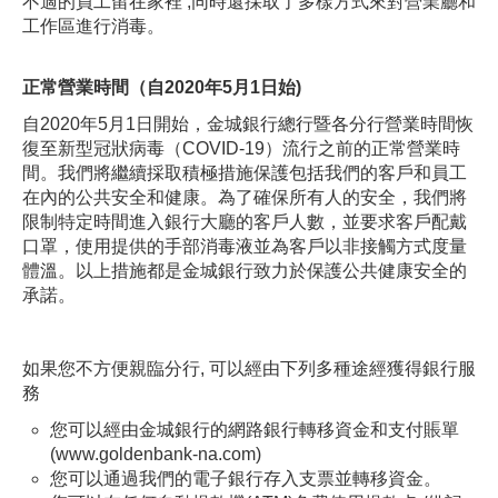
不適的員工留在家裡 ,同時還採取了多樣方式來對營業廳和
內
工作區進行消毒。
容.
下
.
載
正常營業時間（自2020年5月1日始)
Adobe©
自2020年5月1日開始，金城銀行總行暨各分行營業時間恢
Acrobat
復至新型冠狀病毒（COVID-19）流行之前的正常營業時
Reader
間。我們將繼續採取積極措施保護包括我們的客戶和員工
程
在內的公共安全和健康。為了確保所有人的安全，我們將
式
限制特定時間進入銀行大廳的客戶人數，並要求客戶配戴
口罩，使用提供的手部消毒液並為客戶以非接觸方式度量
體溫。以上措施都是金城銀行致力於保護公共健康安全的
承諾。
如果您不方便親臨分行, 可以經由下列多種途經獲得銀行服
務
您可以經由金城銀行的網路銀行轉移資金和支付賬單
(www.goldenbank-na.com)
您可以通過我們的電子銀行存入支票並轉移資金。