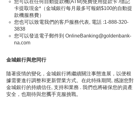
您可以在任何自動提款機(ATM)免費使用提款卡 /借記
卡提取現金*（金城銀行每月最多可報銷$100的自動提
款機服務費）
您也可以致電我們的客戶服務代表, 電話 :1-888-320-
3838
您可以發送電子郵件到 OnlineBanking@goldenbank-
na.com
金城銀行
與您同行
隨著疫情的變化，金城銀行將繼續關注事態進展，以便根
據需要進行調整和更新營業方式。在此特殊期間, 感謝您對
金城銀行的持續信任, 支持和業務 . 我們也將確保您的資產
安全，也期待與您𢹂手克服挑戰。