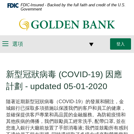
略
FDIC-Insured - Backed by the full faith and credit of the U.S.
檔
過
Government
案
導
格
連
引
式
結
（PDF）
到
需
主
選項
登入
要
選
頁
Adobe
項
Acrobat
Reader
5.0
新型冠狀病毒 (COVID-19) 因應
或
計劃 - updated 05-01-2020
更
高
版
隨著近期新型冠狀病毒（COVID-19）的發展和關注，金
本
城銀行已採取多項措施以保護我們的客戶和員工的健康，
才
並確保提供客戶專業和高品質的金融服務。為防範疫情和
能
其他疾病的傳播，我們鼓勵員工經常洗手, 配帶口罩, 並在
查
您進入銀行大廳前放置了手部消毒液; 我們並鼓勵所有感到
看