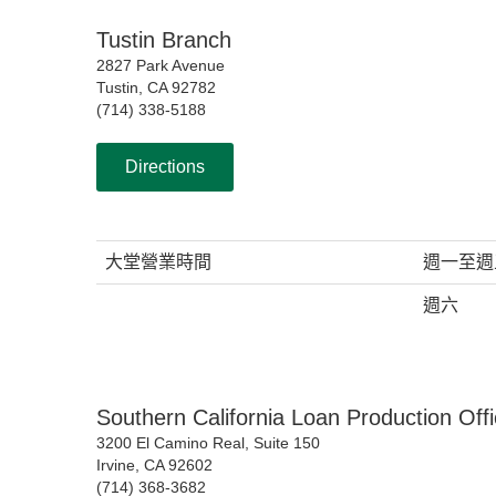
Tustin Branch
2827 Park Avenue
Tustin, CA 92782
(714) 338-5188
Directions
大堂營業時間
週一至週
週六
Southern California Loan Production Off
3200 El Camino Real, Suite 150
Irvine, CA 92602
(714) 368-3682