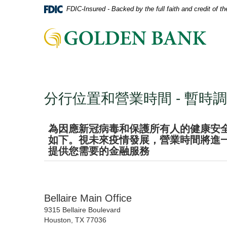
略
FDIC-Insured - Backed by the full faith and credit of 
檔
過
案
導
格
連
引
式
結
（PDF）
到
需
主
要
頁
Adobe
分行位置和營業時間 - 暫時調整
Acrobat
Reader
5.0
為因應新冠病毒和保護所有人的健康安全，
或
如下。視未來疫情發展，營業時間將進
更
提供您需要的金融服務
高
版
本
才
Bellaire Main Office
能
9315 Bellaire Boulevard
查
Houston, TX 77036
看