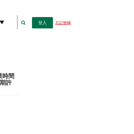
搜
登入
忘記密碼
尋
業時間
期許