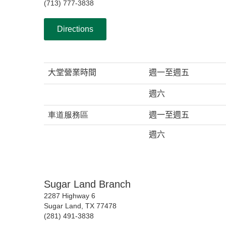
(713) 777-3838
內
容.
下
.
Directions
載
Adobe©
Acrobat
大堂營業時間
週一至週五
Reader
程
週六
式
車道服務區
週一至週五
週六
Sugar Land Branch
2287 Highway 6
Sugar Land, TX 77478
(281) 491-3838