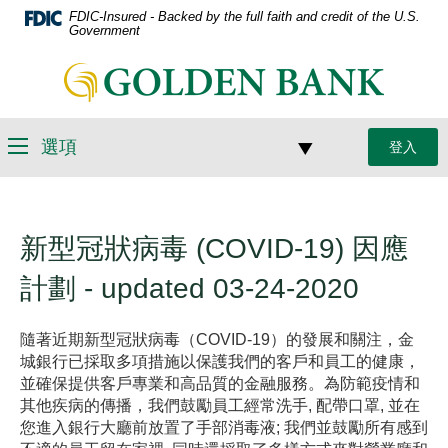
略
FDIC-Insured - Backed by the full faith and credit of the U.S.
檔
過
Government
案
導
格
連
引
式
結
（PDF）
到
需
主
選項
登入
要
選
頁
Adobe
項
Acrobat
Reader
5.0
新型冠狀病毒 (COVID-19) 因應
或
計劃 - updated 03-24-2020
更
高
版
隨著近期新型冠狀病毒（COVID-19）的發展和關注，金
本
城銀行已採取多項措施以保護我們的客戶和員工的健康，
才
並確保提供客戶專業和高品質的金融服務。為防範疫情和
能
其他疾病的傳播，我們鼓勵員工經常洗手, 配帶口罩, 並在
查
您進入銀行大廳前放置了手部消毒液; 我們並鼓勵所有感到
看