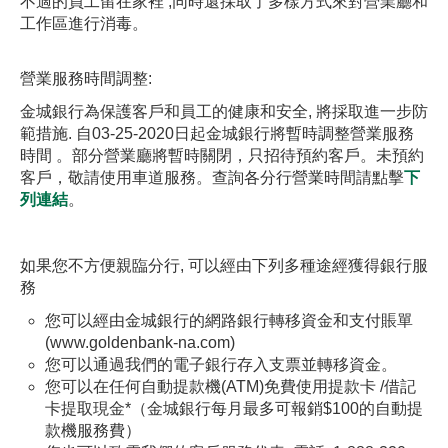
不適的員工留在家裡 ,同時還採取了多樣方式來對營業廳和
內
工作區進行消毒。
容.
下
.
載
營業服務時間調整:
Adobe©
金城銀行為保護客戶和員工的健康和安全, 將採取進一步防
Acrobat
範措施. 自03-25-2020日起金城銀行將暫時調整營業服務
Reader
時間 。部分營業廳將暫時關閉，只招待預約客戶。未預約
程
客戶，敬請使用車道服務。查詢各分行營業時間請點擊
下
式
列連結
。
如果您不方便親臨分行, 可以經由下列多種途經獲得銀行服
務
您可以經由金城銀行的網路銀行轉移資金和支付賬單
(www.goldenbank-na.com)
您可以通過我們的電子銀行存入支票並轉移資金。
您可以在任何自動提款機(ATM)免費使用提款卡 /借記
卡提取現金*（金城銀行每月最多可報銷$100的自動提
款機服務費）